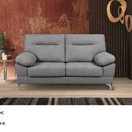
0€
0 €