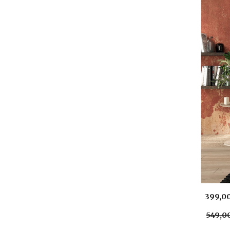
39
9,0
549
,0